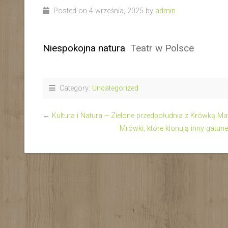
Posted on 4 września, 2025 by
admin
Niespokojna natura
Teatr w Polsce
Category:
Uncategorized
←
Kultura i Natura – Zielone przedpołudnia z Krówką Ma
Mrówki, które klonują inny gatun