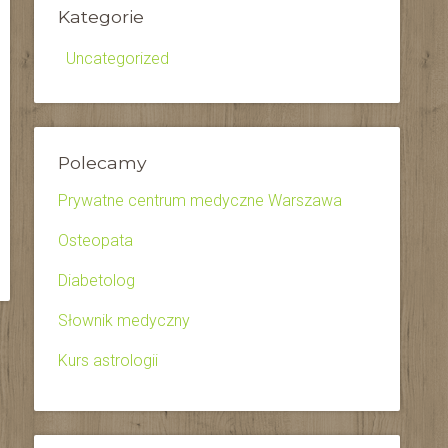
Kategorie
Uncategorized
Polecamy
Prywatne centrum medyczne Warszawa
Osteopata
Diabetolog
Słownik medyczny
Kurs astrologii