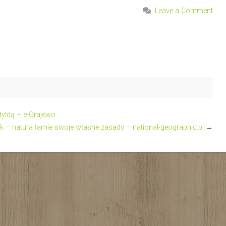
Leave a Comment
tyldą – e-Grajewo
ek – natura łamie swoje własne zasady – national-geographic.pl
→